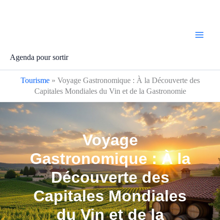
Aller
au
contenu
Agenda pour sortir
Tourisme
»
Voyage Gastronomique : À la Découverte des
Capitales Mondiales du Vin et de la Gastronomie
Voyage
Gastronomique : À la
Découverte des
Capitales Mondiales
du Vin et de la