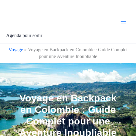
Aller
au
contenu
Agenda pour sortir
Voyage
»
Voyage en Backpack en Colombie : Guide Complet
pour une Aventure Inoubliable
Voyage en Backpack
en Colombie : Guide
Complet pour une
Aventure Inoubliable