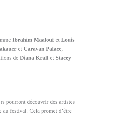
 comme
Ibrahim Maalouf
et
Louis
akauer
et
Caravan Palace
,
ations de
Diana Krall
et
Stacey
ers pourront découvrir des artistes
e au festival. Cela promet d’être