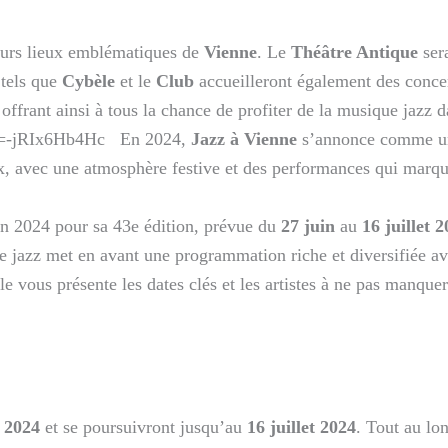
ieurs lieux emblématiques de
Vienne
. Le
Théâtre Antique
ser
 tels que
Cybèle
et le
Club
accueilleront également des concer
 offrant ainsi à tous la chance de profiter de la musique jazz 
?v=-jRIx6Hb4Hc En 2024,
Jazz à Vienne
s’annonce comme un
ux, avec une atmosphère festive et des performances qui marqu
en 2024 pour sa 43e édition, prévue du
27 juin
au
16 juillet 
 jazz met en avant une programmation riche et diversifiée ave
cle vous présente les dates clés et les artistes à ne pas manqu
n 2024
et se poursuivront jusqu’au
16 juillet 2024
. Tout au lon