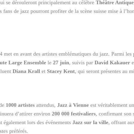
qui se dérouleront principalement au célèbre
Théâtre Antique
fans de jazz pourront profiter de la scène suisse mise à l’ho
4 met en avant des artistes emblématiques du jazz. Parmi les
ute Large Ensemble
le
27 juin
, suivis par
David Kakauer
e
cluent
Diana Krall
et
Stacey Kent
, qui seront présentes au m
 de
1000 artistes
attendus,
Jazz à Vienne
est véritablement u
tinuera d’attirer environ
200 000 festivaliers
, confirmant son 
ont également lors des événements
Jazz sur la ville
, offrant a
stes préférés.