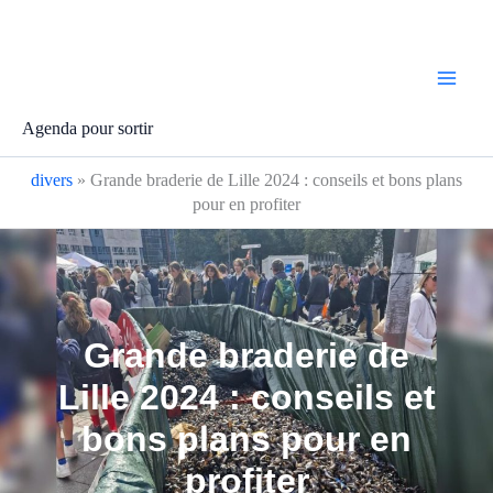
Aller
au
contenu
Agenda pour sortir
divers
»
Grande braderie de Lille 2024 : conseils et bons plans
pour en profiter
Grande braderie de
Lille 2024 : conseils et
bons plans pour en
profiter