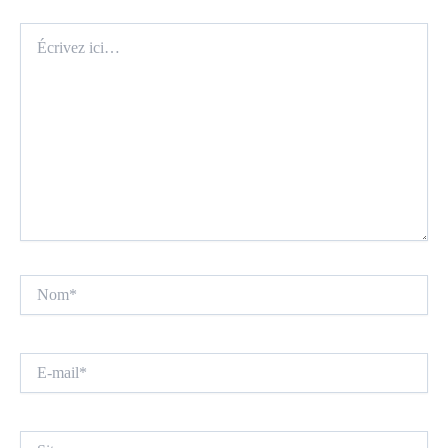
Écrivez
ici…
Nom*
E-
mail*
Site