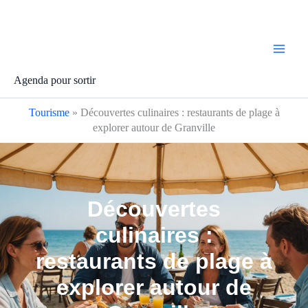
Aller
au
contenu
Agenda pour sortir
Tourisme
»
Découvertes culinaires : restaurants de plage à
explorer autour de Granville
Découvertes
culinaires :
restaurants de plage à
explorer autour de