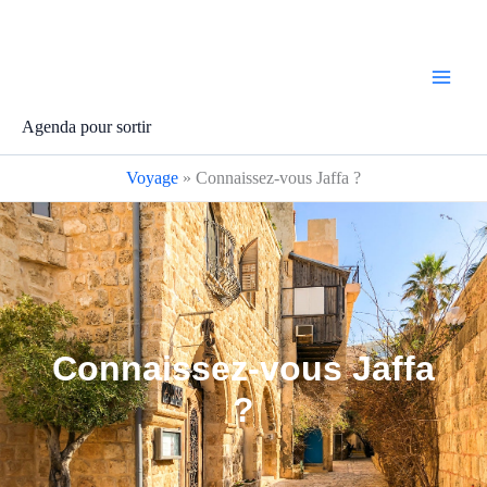
Aller
au
contenu
Agenda pour sortir
Voyage
»
Connaissez-vous Jaffa ?
Connaissez-vous Jaffa
?