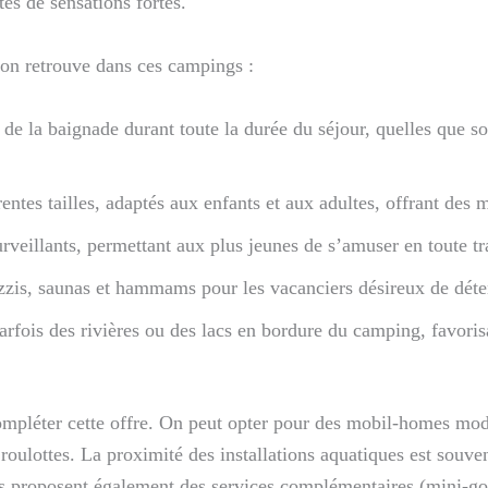
tes de sensations fortes.
’on retrouve dans ces campings :
 de la baignade durant toute la durée du séjour, quelles que so
entes tailles, adaptés aux enfants et aux adultes, offrant des 
rveillants, permettant aux plus jeunes de s’amuser en toute tra
zzis, saunas et hammams pour les vacanciers désireux de détent
rfois des rivières ou des lacs en bordure du camping, favoris
mpléter cette offre. On peut opter pour des mobil-homes mode
ulottes. La proximité des installations aquatiques est souvent
nts proposent également des services complémentaires (mini-gol