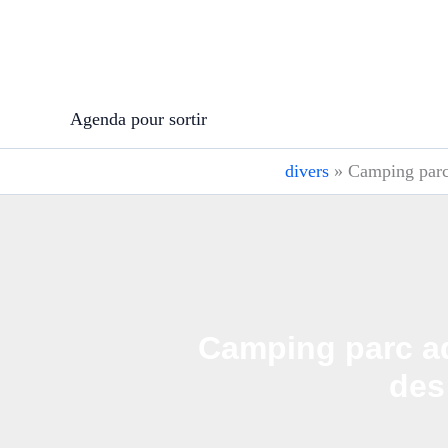
Aller
au
contenu
Agenda pour sortir
divers
»
Camping parc 
Camping parc aq
des