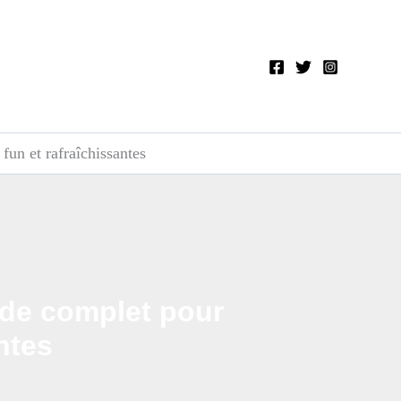
un et rafraîchissantes
ide complet pour
ntes