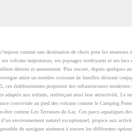
’impose comme une destination de choix pour les amateurs de n
e ses volcans majestueux, ses paysages verdoyants et ses lacs cr
mêlent détente et amusement. Plus encore, depuis quelques a
vergne attire un nombre croissant de familles désirant conjug
, ces établissements proposent des infrastructures modernes t
 adaptés aux enfants, renforçant ainsi leur attractivité. Le ter
biance conviviale au pied des volcans comme le Camping Pomm
n-être comme Les Terrasses du Lac. Ces parcs aquatiques dev
 d’un environnement naturel exceptionnel, propice aux activité
t possible de naviguer aisément à travers les différentes option