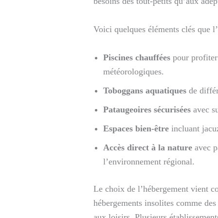
besoins des tout-petits qu’aux adep
Voici quelques éléments clés que l
Piscines chauffées
pour profiter
météorologiques.
Toboggans aquatiques
de différ
Pataugeoires sécurisées
avec su
Espaces bien-être
incluant jacu
Accès direct à la nature
avec pa
l’environnement régional.
Le choix de l’hébergement vient co
hébergements insolites comme des ro
aux loisirs. Plusieurs établisseme