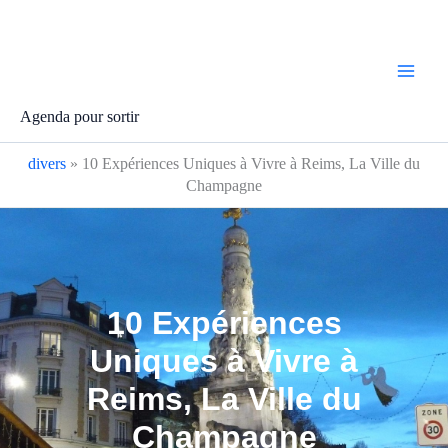
Aller
au
contenu
Agenda pour sortir
divers
»
10 Expériences Uniques à Vivre à Reims, La Ville du
Champagne
10 Expériences
Uniques à Vivre à
Reims, La Ville du
Champagne